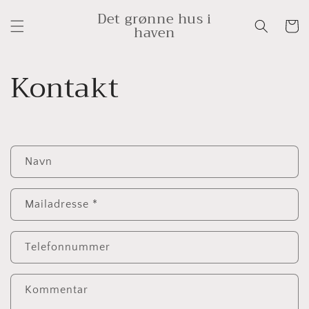
Gå til
Det grønne hus i
indhold
Indkøbsk
haven
Kontakt
K
Navn
o
n
t
Mailadresse
*
a
k
Telefonnummer
t
f
Kommentar
o